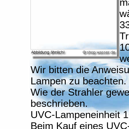
m
w
33
Tr
1
w
Wir bitten die Anweis
Lampen zu beachten.
Wie der Strahler gew
beschrieben.
UVC-Lampeneinheit 1
Beim Kauf eines UVC-