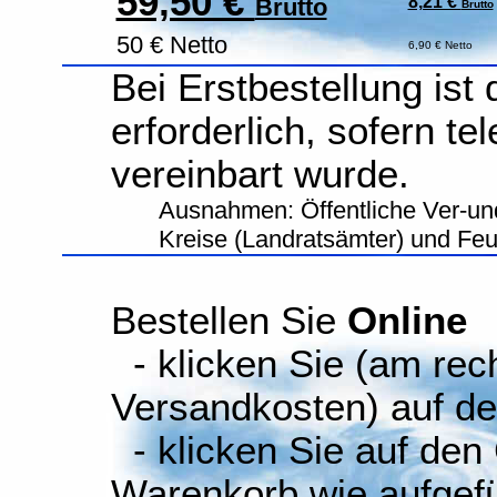
59,50 €
8,21 €
Brutto
Brutto
50 € Netto
6,90 € Netto
Bei Erstbestellung ist
erforderlich, sofern te
vereinbart wurde.
Ausnahmen: Öffentliche Ver-un
Kreise (Landratsämter) und Fe
Bestellen Sie
Online
- klicken Sie (am rec
Versandkosten) auf d
- klicken Sie auf den
Warenkorb wie aufgefüh