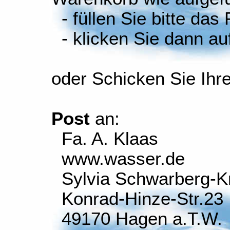
- füllen Sie bitte das
- klicken Sie dann auf
oder Schicken Sie Ihr
Post
an:
Fa. A. Klaas
www.wasser.de
Sylvia Schwarberg-K
Konrad-Hinze-Str.23
49170 Hagen a.T.W.