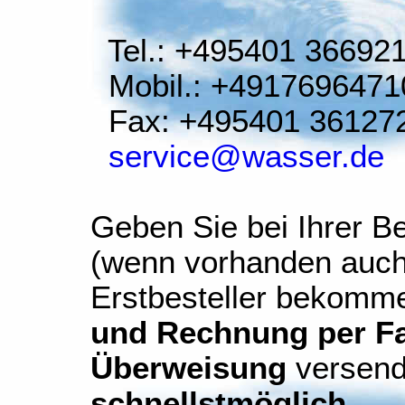
Tel.: +495401 36692
Mobil.: +4917696471
Fax: +495401 36127
service@wasser.de
Geben Sie bei Ihrer Be
(wenn vorhanden auch
Erstbesteller bekomm
und Rechnung per Fax
Überweisung
versend
schnellstmöglich
.