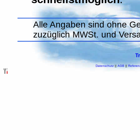
Alle Angaben sind ohne Ge
zuzüglich MWSt. und Vers
T
Datenschutz
||
AGB
||
Referen