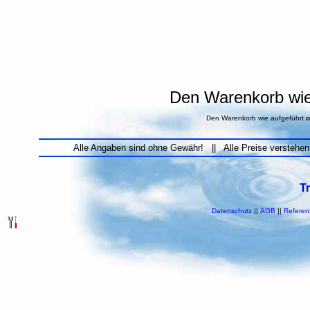
Den Warenkorb wie 
Den Warenkorb wie aufgeführt
o
Alle Angaben sind ohne Gewähr! || Alle Preise verstehen
T
Datenschutz
||
AGB
||
Referen