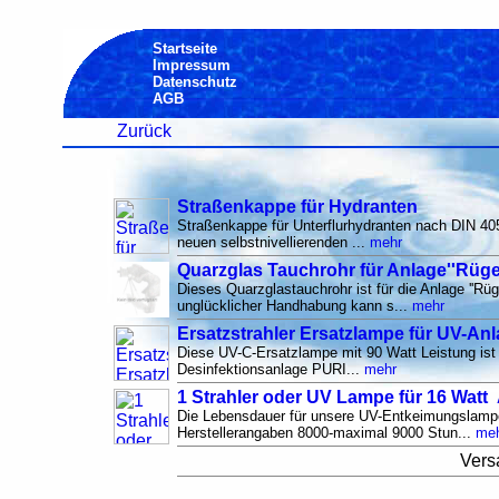
Startseite
Impressum
Datenschutz
AGB
Zurück
Straßenkappe für Hydranten
Straßenkappe für Unterflurhydranten nach DIN 40
neuen selbstnivellierenden ...
mehr
Quarzglas Tauchrohr für Anlage''Rüg
Dieses Quarzglastauchrohr ist für die Anlage ''Rüg
unglücklicher Handhabung kann s...
mehr
Ersatzstrahler Ersatzlampe für UV-An
Diese UV-C-Ersatzlampe mit 90 Watt Leistung ist 
Desinfektionsanlage PURI...
mehr
1 Strahler oder UV Lampe für 16 Watt 
Die Lebensdauer für unsere UV-Entkeimungslampe
Herstellerangaben 8000-maximal 9000 Stun...
me
Vers