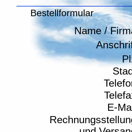
Bestellformular
Name / Firm
Anschrif
Pl
Stad
Telefo
Telefa
E-Mai
Rechnungsstellun
und Versan