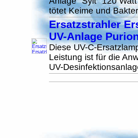
Anlage ''Sylt'' 120 Wa
tötet Keime und Bakter
Ersatzstrahler Er
UV-Anlage Purio
Diese UV-C-Ersatzlamp
Leistung ist für die An
UV-Desinfektionsanlag