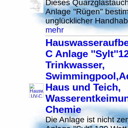
Dieses Quarzglastauchr
Anlage ''Rügen'' besti
unglücklicher Handhab
mehr
Hauswasseraufbe
C Anlage ''Sylt''1
Trinkwasser,
Swimmingpool,A
Haus und Teich,
Wasserentkeimu
Chemie
Die Anlage ist nicht zert