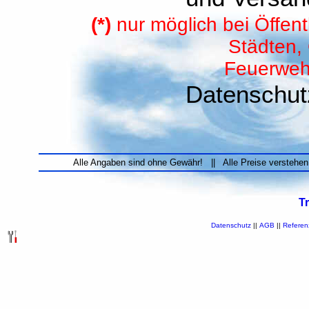
(*)
nur möglich bei Öffen
Städten,
Feuerweh
Datenschut
Alle Angaben sind ohne Gewähr! || Alle Preise verstehen
T
Datenschutz
||
AGB
||
Referen