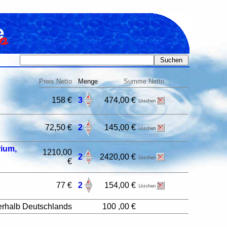
Preis Netto
Menge
Summe Netto
158 €
3
474,00 €
72,50 €
2
145,00 €
rium,
1210,00
2
2420,00 €
€
77 €
2
154,00 €
erhalb Deutschlands
100 ,00 €