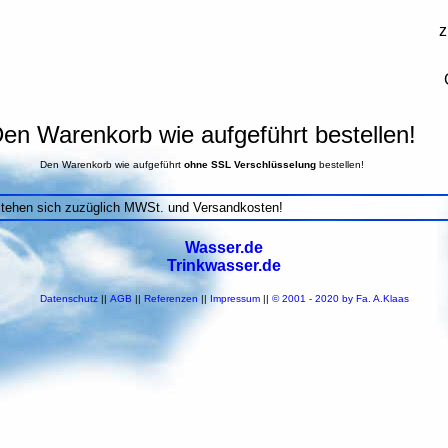
z
en Warenkorb wie aufgeführt bestellen!
Den Warenkorb wie aufgeführt
ohne SSL Verschlüsselung
bestellen!
stehen sich zuzüglich MWSt. und Versandkosten!
Wasser.de
Trinkwasser.de
Datenschutz
||
AGB
||
Referenzen
||
Impressum
||
© 2001 - 2020 by Fa. A.Klaas