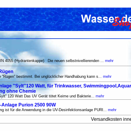
IN 4055 (Hydrantenkappe). Die neuen selbstnivellierenden ...
mehr
'Rügen
e ''Rügen'' bestimmt. Bei unglücklicher Handhabung kann s...
mehr
age ''Sylt''120 Watt, für Trinkwasser, Swimmingpool,Aqua
ung ohne Chemie
''Sylt'' 120 Watt Das UV Gerät tötet Keime und Bakterie...
mehr
V-Anlage Purion 2500 90W
g ist für die Anwendung in die UV-Desinfektionsanlage PURI...
mehr
Versandkosten inn