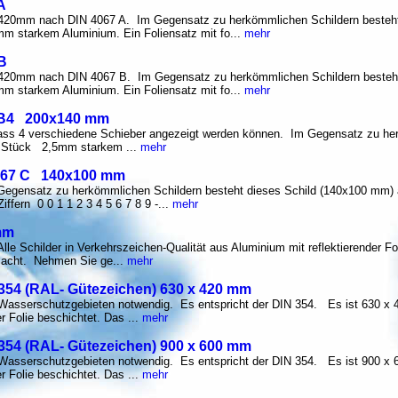
A
420mm nach DIN 4067 A. Im Gegensatz zu herkömmlichen Schildern besteht
m starkem Aluminium. Ein Foliensatz mit fo...
mehr
B
420mm nach DIN 4067 B. Im Gegensatz zu herkömmlichen Schildern besteh
m starkem Aluminium. Ein Foliensatz mit fo...
mehr
7 B4 200x140 mm
, dass 4 verschiedene Schieber angezeigt werden können. Im Gegensatz zu h
m Stück 2,5mm starkem ...
mehr
067 C 140x100 mm
ensatz zu herkömmlichen Schildern besteht dieses Schild (140x100 mm)
fern 0 0 1 1 2 3 4 5 6 7 8 9 -...
mehr
mm
le Schilder in Verkehrszeichen-Qualität aus Aluminium mit reflektierender Fo
 macht. Nehmen Sie ge...
mehr
354 (RAL- Gütezeichen) 630 x 420 mm
 Wasserschutzgebieten notwendig. Es entspricht der DIN 354. Es ist 630 
r Folie beschichtet. Das ...
mehr
354 (RAL- Gütezeichen) 900 x 600 mm
 Wasserschutzgebieten notwendig. Es entspricht der DIN 354. Es ist 900 
r Folie beschichtet. Das ...
mehr