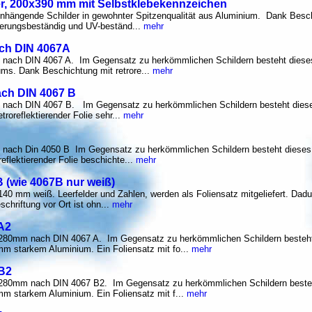
er, 200x390 mm mit Selbstklebekennzeichen
nhängende Schilder in gewohnter Spitzenqualität aus Aluminium. Dank Besc
itterungsbeständig und UV-beständ...
mehr
ach DIN 4067A
ach DIN 4067 A. Im Gegensatz zu herkömmlichen Schildern besteht dieses
s. Dank Beschichtung mit retrore...
mehr
ach DIN 4067 B
ach DIN 4067 B. Im Gegensatz zu herkömmlichen Schildern besteht dieses
roreflektierender Folie sehr...
mehr
ach Din 4050 B Im Gegensatz zu herkömmlichen Schildern besteht dieses 
eflektierender Folie beschichte...
mehr
 (wie 4067B nur weiß)
0 mm weiß. Leerfelder und Zahlen, werden als Foliensatz mitgeliefert. Dadurc
hriftung vor Ort ist ohn...
mehr
A2
280mm nach DIN 4067 A. Im Gegensatz zu herkömmlichen Schildern besteht
m starkem Aluminium. Ein Foliensatz mit fo...
mehr
 B2
280mm nach DIN 4067 B2. Im Gegensatz zu herkömmlichen Schildern beste
m starkem Aluminium. Ein Foliensatz mit f...
mehr