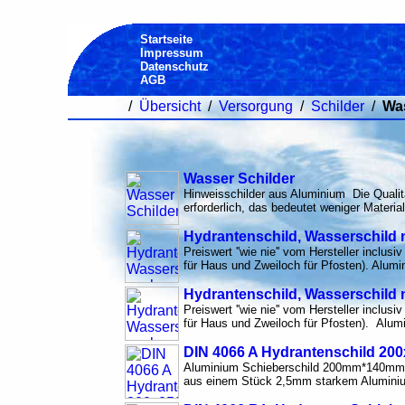
Startseite
Impressum
Datenschutz
AGB
/
Übersicht
/
Versorgung
/
Schilder
/
Was
Wasser Schilder
Hinweisschilder aus Aluminium Die Qualitä
erforderlich, das bedeutet weniger Materia
Hydrantenschild, Wasserschild 
Preiswert ''wie nie'' vom Hersteller inclus
für Haus und Zweiloch für Pfosten). Alum
Hydrantenschild, Wasserschild 
Preiswert ''wie nie'' vom Hersteller inclus
für Haus und Zweiloch für Pfosten). Alum
DIN 4066 A Hydrantenschild 20
Aluminium Schieberschild 200mm*140mm n
aus einem Stück 2,5mm starkem Aluminium