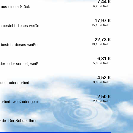
7,44 €
r aus einem Stück
6,25 € Netto
17,97 €
 besteht dieses weiße
15,10 € Netto
22,73 €
besteht dieses weiße
19,10 € Netto
6,31 €
der oder sortiert, weiß
5,30 € Netto
4,52 €
er, oder sortiert,
3,80 € Netto
2,50 €
rtiert, weiß oder gelb
2,10 € Netto
.de. Der Schutz Ihrer