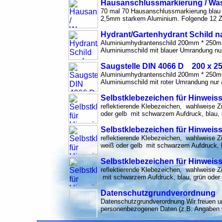
Hausanschlussmarkierung / Wa
70 mal 70 Hausanschlussmarkierung blau
2,5mm starkem Aluminium. Folgende 12 Ziff
Hydrant/Gartenhydrant Schild n
Aluminiumhydrantenschild 200mm * 250mm
Aluminiumschild mit blauer Umrandung nur
Saugstelle DIN 4066 D 200 x 2
Aluminiumhydrantenschild 200mm * 250mm
Aluminiumschild mit roter Umrandung nur 
Selbstklebezeichen für Hinwei
reflektierende Klebezeichen, wahlweise Zif
oder gelb mit schwarzem Aufdruck, blau, g
Selbstklebezeichen für Hinweis
reflektierende Klebezeichen, wahlweise Zi
weiß oder gelb mit schwarzem Aufdruck, bl
Selbstklebezeichen für Hinwei
reflektierende Klebezeichen, wahlweise Zif
mit schwarzem Aufdruck, blau, grün oder
Datenschutzgrundverordnung
Datenschutzgrundverordnung Wir freuen un
personenbezogenen Daten (z.B. Angaben 