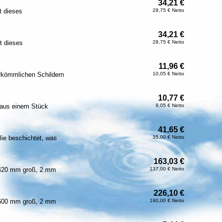
34,21 €
 dieses
28,75 € Netto
34,21 €
t dieses
28,75 € Netto
11,96 €
erkömmlichen Schildern
10,05 € Netto
10,77 €
 aus einem Stück
9,05 € Netto
41,65 €
lie beschichtet, was
35,00 € Netto
163,03 €
x 420 mm groß, 2 mm
137,00 € Netto
226,10 €
x 600 mm groß, 2 mm
190,00 € Netto