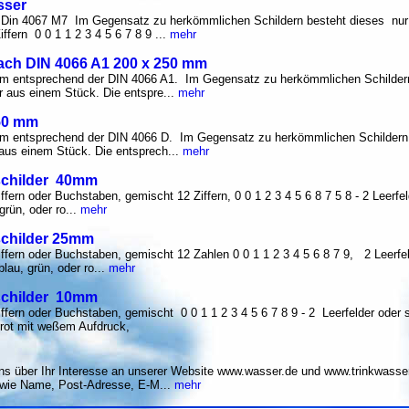
sser
 Din 4067 M7 Im Gegensatz zu herkömmlichen Schildern besteht dieses nu
ern 0 0 1 1 2 3 4 5 6 7 8 9 ...
mehr
ach DIN 4066 A1 200 x 250 mm
 entsprechend der DIN 4066 A1. Im Gegensatz zu herkömmlichen Schildern
 aus einem Stück. Die entspre...
mehr
50 mm
 entsprechend der DIN 4066 D. Im Gegensatz zu herkömmlichen Schildern 
aus einem Stück. Die entsprech...
mehr
sschilder 40mm
fern oder Buchstaben, gemischt 12 Ziffern, 0 0 1 2 3 4 5 6 8 7 5 8 - 2 Leerfel
rün, oder ro...
mehr
schilder 25mm
ffern oder Buchstaben, gemischt 12 Zahlen 0 0 1 1 2 3 4 5 6 8 7 9, 2 Leerfeld
au, grün, oder ro...
mehr
sschilder 10mm
fern oder Buchstaben, gemischt 0 0 1 1 2 3 4 5 6 7 8 9 - 2 Leerfelder oder so
 rot mit weßem Aufdruck,
s über Ihr Interesse an unserer Website www.wasser.de und www.trinkwasser
wie Name, Post-Adresse, E-M...
mehr