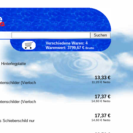
Verschiedene Waren: 4
Warenwert: 3799,67 €
Brutto
Hinterlegplatte
13,33 €
ntenschilder (Vierloch
11,20 € Netto
17,37 €
ntenschilder (Vierloch
14,60 € Netto
17,37 €
 Schieberschild nur
14,60 € Netto