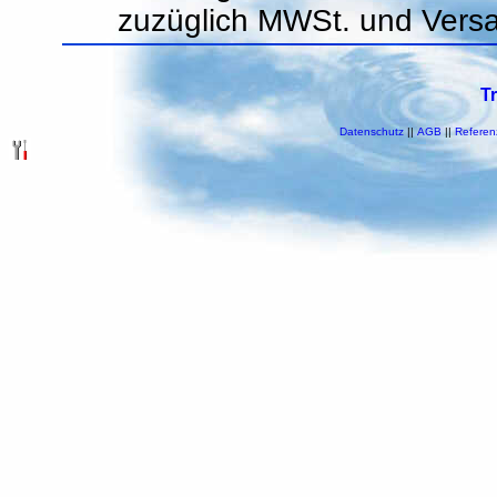
zuzüglich MWSt. und Vers
T
Datenschutz
||
AGB
||
Referen