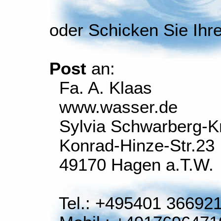
oder Schicken Sie Ihr
Post
an:
Fa. A. Klaas
www.wasser.de
Sylvia Schwarberg-K
Konrad-Hinze-Str.23
49170 Hagen a.T.W.
Tel.: +495401 36692