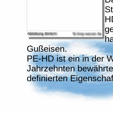
S
HD
ge
ha
Gußeisen.
PE-HD ist ein in der 
Jahrzehnten bewährter
definierten Eigenschaf