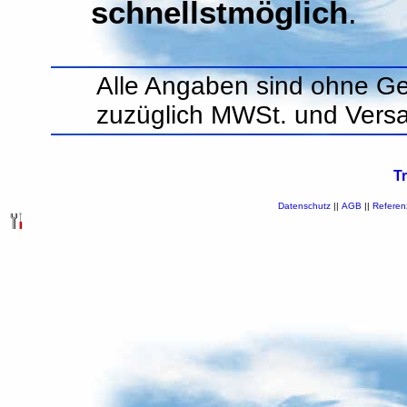
schnellstmöglich
.
Alle Angaben sind ohne Ge
zuzüglich MWSt. und Vers
T
Datenschutz
||
AGB
||
Referen