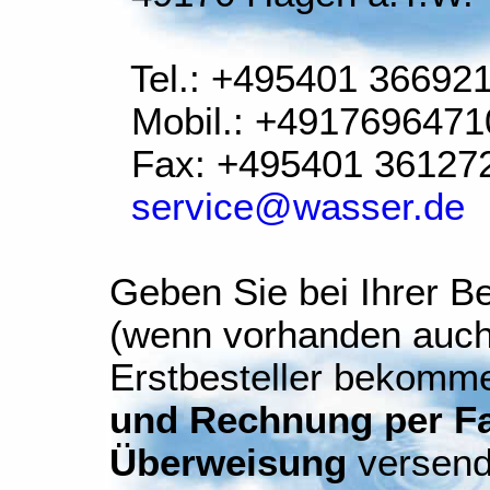
Tel.: +495401 36692
Mobil.: +4917696471
Fax: +495401 36127
service@wasser.de
Geben Sie bei Ihrer Be
(wenn vorhanden auch
Erstbesteller bekomm
und Rechnung per Fax
Überweisung
versend