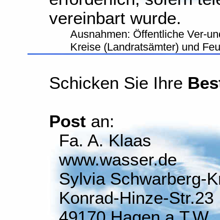
vereinbart wurde.
Ausnahmen: Öffentliche Ver-un
Kreise (Landratsämter) und Fe
Schicken Sie Ihre
Bes
Post
an:
Fa. A. Klaas
www.wasser.de
Sylvia Schwarberg-K
Konrad-Hinze-Str.23
49170 Hagen a.T.W.