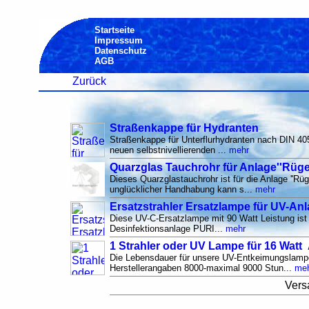
Startseite
Impressum
Datenschutz
AGB
Zurück
Straßenkappe für Hydranten
Straßenkappe für Unterflurhydranten nach DIN 40
neuen selbstnivellierenden ...
mehr
Quarzglas Tauchrohr für Anlage''Rüg
Dieses Quarzglastauchrohr ist für die Anlage ''Rüg
unglücklicher Handhabung kann s...
mehr
Ersatzstrahler Ersatzlampe für UV-An
Diese UV-C-Ersatzlampe mit 90 Watt Leistung ist 
Desinfektionsanlage PURI...
mehr
1 Strahler oder UV Lampe für 16 Watt 
Die Lebensdauer für unsere UV-Entkeimungslampe
Herstellerangaben 8000-maximal 9000 Stun...
me
Vers