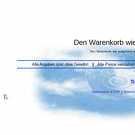
Den Warenkorb wie 
Den Warenkorb wie aufgeführt
o
Alle Angaben sind ohne Gewähr! || Alle Preise verstehen
T
Datenschutz
||
AGB
||
Referen