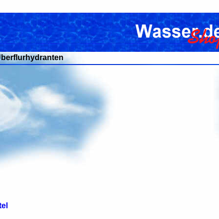
berflurhydranten
el