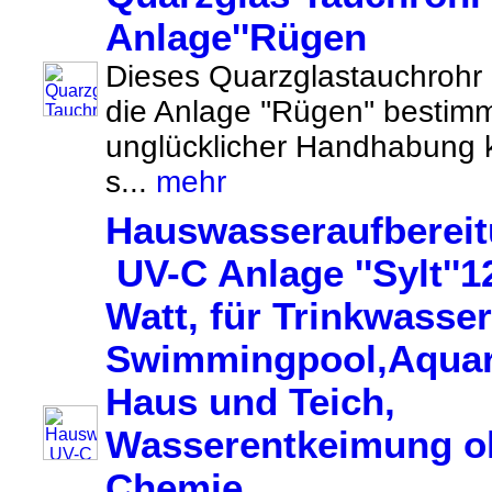
Anlage''Rügen
Dieses Quarzglastauchrohr i
die Anlage ''Rügen'' bestimm
unglücklicher Handhabung 
s...
mehr
Hauswasseraufberei
UV-C Anlage ''Sylt''1
Watt, für Trinkwasser
Swimmingpool,Aquar
Haus und Teich,
Wasserentkeimung o
Chemie