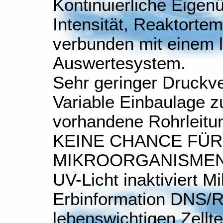
Kontinuierliche Eige
Intensität, Reaktortem
verbunden mit einem 
Auswertesystem.
Sehr geringer Druckve
Variable Einbaulage zu
vorhandene Rohrleitu
KEINE CHANCE FÜR
MIKROORGANISME
UV-Licht inaktiviert 
Erbinformation DNS/R
lebenswichtigen Zellte