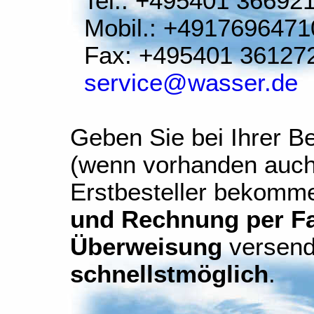
Tel.: +495401 36692
Mobil.: +4917696471
Fax: +495401 36127
service@wasser.de
Geben Sie bei Ihrer Be
(wenn vorhanden auch
Erstbesteller bekomm
und Rechnung per Fax
Überweisung
versend
schnellstmöglich
.