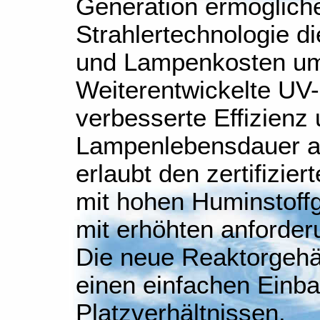
Generation ermöglich
Strahlertechnologie d
und Lampenkosten um
Weiterentwickelte UV-
verbesserte Effizienz
Lampenlebensdauer au
erlaubt den zertifizie
mit hohen Huminstoff
mit erhöhten anforde
Die neue Reaktorgehä
einen einfachen Einba
Platzverhältnissen.