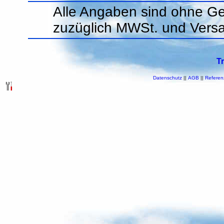
Alle Angaben sind ohne Ge
zuzüglich MWSt. und Vers
T
Datenschutz
||
AGB
||
Referen