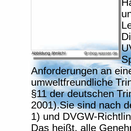
H
u
Le
Di
U
Sp
Anforderungen an ein
umweltfreundliche Tr
§11 der deutschen Tr
2001).Sie sind nach
1) und DVGW-Richtli
Das heißt, alle Gene