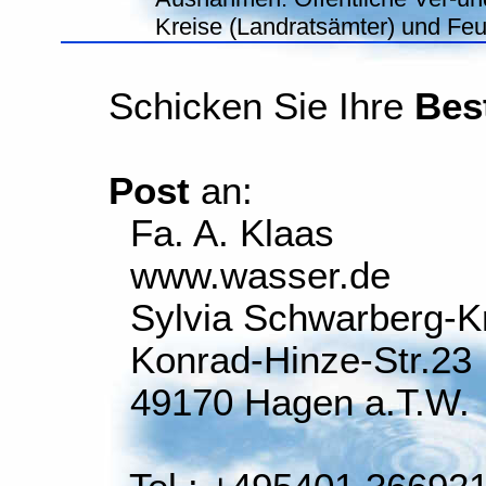
Kreise (Landratsämter) und Fe
Schicken Sie Ihre
Bes
Post
an:
Fa. A. Klaas
www.wasser.de
Sylvia Schwarberg-K
Konrad-Hinze-Str.23
49170 Hagen a.T.W.