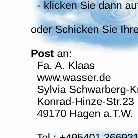
- klicken Sie dann auf
oder Schicken Sie Ihr
Post
an:
Fa. A. Klaas
www.wasser.de
Sylvia Schwarberg-K
Konrad-Hinze-Str.23
49170 Hagen a.T.W.
Tel.: +495401 36692