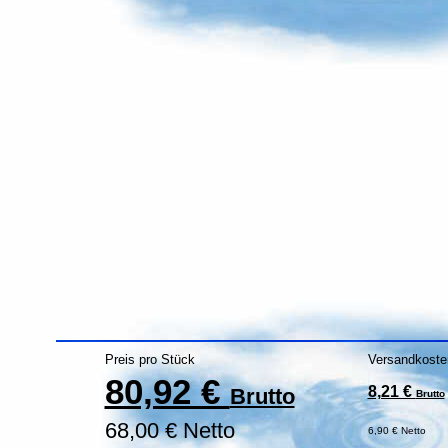
Preis pro Stück
Versandkoste
80,92 €
8,21 €
Brutto
Brutto
68,00 € Netto
6,90 € Netto