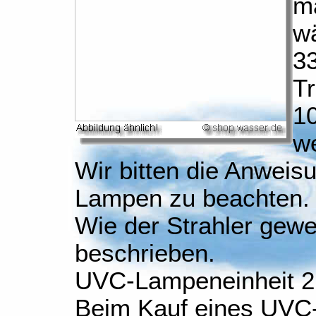
m
w
33
Tr
1
w
Wir bitten die Anweis
Lampen zu beachten.
Wie der Strahler gew
beschrieben.
UVC-Lampeneinheit 2
Beim Kauf eines UVC-