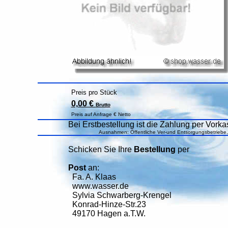
Preis pro Stück
0,00 €
Brutto
Preis auf Anfrage € Netto
Bei Erstbestellung ist die Zahlung per Vorkas
Ausnahmen: Öffentliche Ver-und Entsorgungsbetriebe
Schicken Sie Ihre
Bestellung
per
Post
an:
Fa. A. Klaas
www.wasser.de
Sylvia Schwarberg-Krengel
Konrad-Hinze-Str.23
49170 Hagen a.T.W.