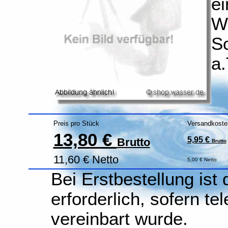
ei
Wa
S
a.
Preis pro Stück
Versandkoste
13,80 €
5,95 €
Brutto
Brutto
11,60 € Netto
5,00 € Netto
Bei Erstbestellung ist
erforderlich, sofern te
vereinbart wurde.