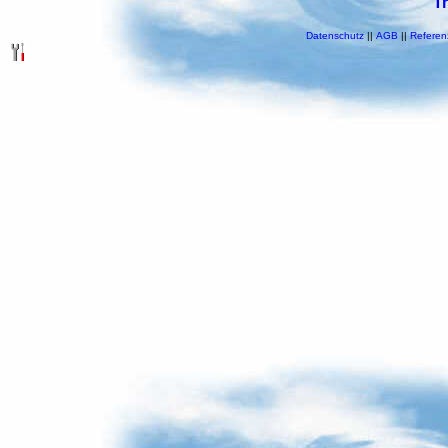
T
Datenschutz
||
AGB
||
Referen