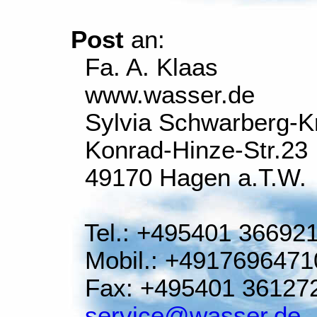
Post
an:
Fa. A. Klaas
www.wasser.de
Sylvia Schwarberg-K
Konrad-Hinze-Str.23
49170 Hagen a.T.W.
Tel.: +495401 36692
Mobil.: +4917696471
Fax: +495401 36127
service@wasser.de