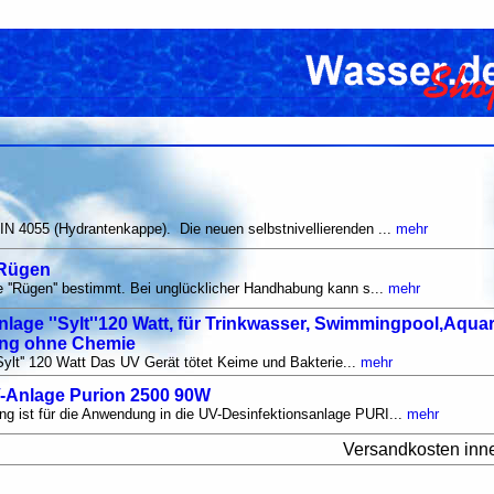
IN 4055 (Hydrantenkappe). Die neuen selbstnivellierenden ...
mehr
'Rügen
e ''Rügen'' bestimmt. Bei unglücklicher Handhabung kann s...
mehr
age ''Sylt''120 Watt, für Trinkwasser, Swimmingpool,Aqua
ung ohne Chemie
''Sylt'' 120 Watt Das UV Gerät tötet Keime und Bakterie...
mehr
V-Anlage Purion 2500 90W
g ist für die Anwendung in die UV-Desinfektionsanlage PURI...
mehr
Versandkosten inn