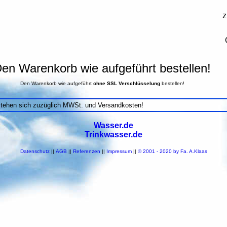
z
en Warenkorb wie aufgeführt bestellen!
Den Warenkorb wie aufgeführt
ohne SSL Verschlüsselung
bestellen!
stehen sich zuzüglich MWSt. und Versandkosten!
Wasser.de
Trinkwasser.de
Datenschutz
||
AGB
||
Referenzen
||
Impressum
||
© 2001 - 2020 by Fa. A.Klaas