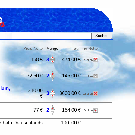
Preis Netto
Menge
Summe Netto
158 €
3
474,00 €
72,50 €
2
145,00 €
rium,
1210,00
3
3630,00 €
€
77 €
2
154,00 €
erhalb Deutschlands
100 ,00 €