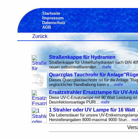
Startseite
Impressum
Datenschutz
AGB
Zurück
Straßenkappe für Hydranten
Straßenkappe für Unterflurhydranten nach DIN 40
neuen selbstnivellierenden ...
mehr
Quarzglas Tauchrohr für Anlage''Rüg
Dieses Quarzglastauchrohr ist für die Anlage ''Rüg
unglücklicher Handhabung kann s...
mehr
Ersatzstrahler Ersatzlampe für UV-An
Diese UV-C-Ersatzlampe mit 90 Watt Leistung ist 
Desinfektionsanlage PURI...
mehr
1 Strahler oder UV Lampe für 16 Watt 
Die Lebensdauer für unsere UV-Entkeimungslampe
Herstellerangaben 8000-maximal 9000 Stun...
me
Vers