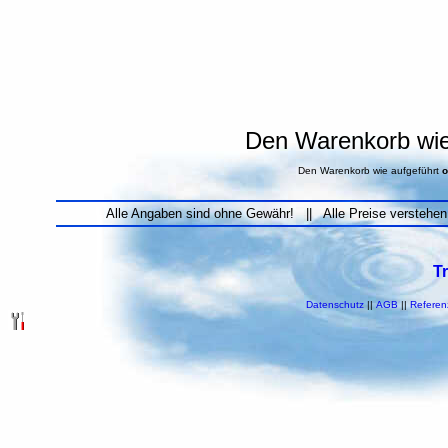
Den Warenkorb wie 
Den Warenkorb wie aufgeführt
o
Alle Angaben sind ohne Gewähr! || Alle Preise verstehen
T
Datenschutz
||
AGB
||
Referen