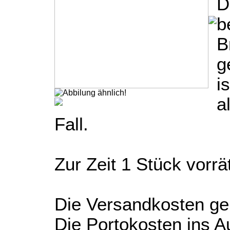
D
b
B
g
i
a
Fall.
Zur Zeit 1 Stück vorrät
Die Versandkosten gel
Die Portokosten ins Au