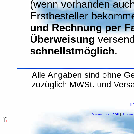
(wenn vorhanden auch
Erstbesteller bekomm
und Rechnung per Fax
Überweisung
versend
schnellstmöglich
.
Alle Angaben sind ohne Ge
zuzüglich MWSt. und Vers
T
Datenschutz
||
AGB
||
Referen