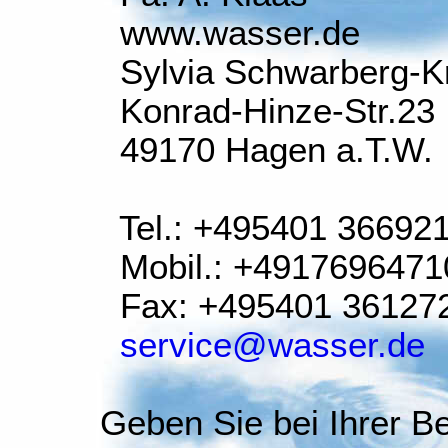
www.wasser.de
Sylvia Schwarberg-K
Konrad-Hinze-Str.23
49170 Hagen a.T.W.
Tel.: +495401 36692
Mobil.: +4917696471
Fax: +495401 36127
service@wasser.de
Geben Sie bei Ihrer Be