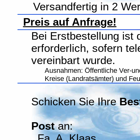
Versandfertig in 2 We
Preis auf Anfrage!
Bei Erstbestellung ist
erforderlich, sofern te
vereinbart wurde.
Ausnahmen: Öffentliche Ver-un
Kreise (Landratsämter) und Fe
Schicken Sie Ihre
Bes
Post
an:
Fa. A. Klaas