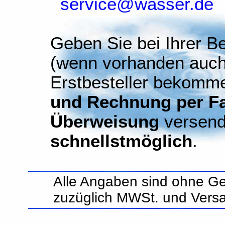
service@wasser.de
Geben Sie bei Ihrer Be
(wenn vorhanden auch
Erstbesteller bekomm
und Rechnung per Fax
Überweisung
versend
schnellstmöglich
.
Alle Angaben sind ohne Ge
zuzüglich MWSt. und Vers