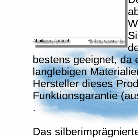
ab
W
Si
de
bestens geeignet, da 
langlebigen Materialie
Hersteller dieses Prod
Funktionsgarantie (au
.
Das silberimprägniert