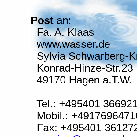
Post
an:
Fa. A. Klaas
www.wasser.de
Sylvia Schwarberg-K
Konrad-Hinze-Str.23
49170 Hagen a.T.W.
Tel.: +495401 36692
Mobil.: +4917696471
Fax: +495401 36127