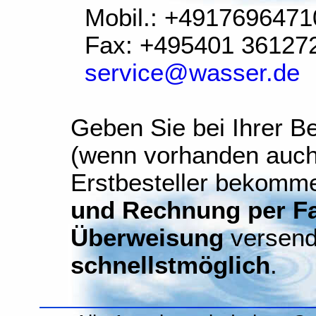
Mobil.: +4917696471
Fax: +495401 36127
service@wasser.de
Geben Sie bei Ihrer Be
(wenn vorhanden auch
Erstbesteller bekomm
und Rechnung per Fax
Überweisung
versend
schnellstmöglich
.