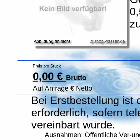
0,
zu
Preis pro Stück
0,00 €
Brutto
Auf Anfrage € Netto
Bei Erstbestellung ist
erforderlich, sofern te
vereinbart wurde.
Ausnahmen: Öffentliche Ver-un