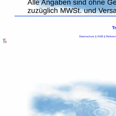
Alle Angaben sind ohne Ge
zuzüglich MWSt. und Vers
T
Datenschutz
||
AGB
||
Referen