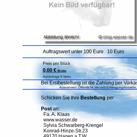
Auftragswert unter 100 Euro 10 Euro
Preis pro Stück
0,00 €
Brutto
Auf Anfrage € Netto
Bei Erstbestellung ist die Zahlung per Vorkas
Ausnahmen: Öffentliche Ver-und Entsorgungsbetriebe
Schicken Sie Ihre
Bestellung
per
Post
an:
Fa. A. Klaas
www.wasser.de
Sylvia Schwarberg-Krengel
Konrad-Hinze-Str.23
49170 Hagen a.T.W.