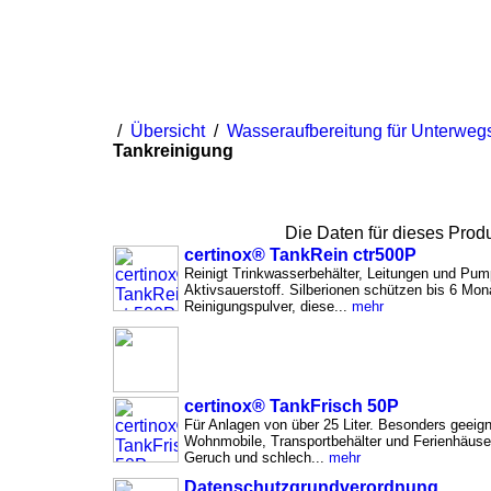
Startseite
Impressum
Datenschutz
AGB
/
Übersicht
/
Wasseraufbereitung für Unterweg
Tankreinigung
Die Daten für dieses Produn
certinox® TankRein ctr500P
Reinigt Trinkwasserbehälter, Leitungen und Pum
Aktivsauerstoff. Silberionen schützen bis 6 Mo
Reinigungspulver, diese...
mehr
certinox® TankFrisch 50P
Für Anlagen von über 25 Liter. Besonders geeign
Wohnmobile, Transportbehälter und Ferienhäuser
Geruch und schlech...
mehr
Datenschutzgrundverordnung