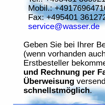
Mobil.: +4917696471
Fax: +495401 36127
service@wasser.de
Geben Sie bei Ihrer Be
(wenn vorhanden auch
Erstbesteller bekomm
und Rechnung per Fax
Überweisung
versend
schnellstmöglich
.