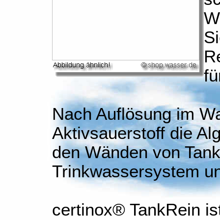
W
Si
Re
fü
Nach Auflösung im Wa
Aktivsauerstoff die A
den Wänden von Tank
Trinkwassersystem und
certinox® TankRein ist