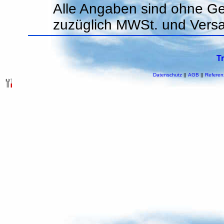
Alle Angaben sind ohne Ge
zuzüglich MWSt. und Vers
T
Datenschutz
||
AGB
||
Referen