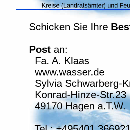
Kreise (Landratsämter) und Fe
Schicken Sie Ihre
Bes
Post
an:
Fa. A. Klaas
www.wasser.de
Sylvia Schwarberg-K
Konrad-Hinze-Str.23
49170 Hagen a.T.W.
Tel.: +495401 36692