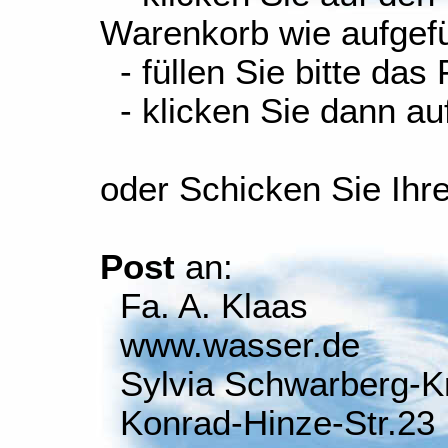
Warenkorb wie aufgefüh
- füllen Sie bitte das
- klicken Sie dann auf
oder Schicken Sie Ihr
Post
an:
Fa. A. Klaas
www.wasser.de
Sylvia Schwarberg-K
Konrad-Hinze-Str.23