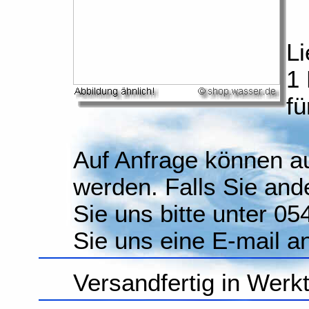
Li
1 
fü
Auf Anfrage können a
werden. Falls Sie and
Sie uns bitte unter 0
Sie uns eine E-mail 
Versandfertig in Werk