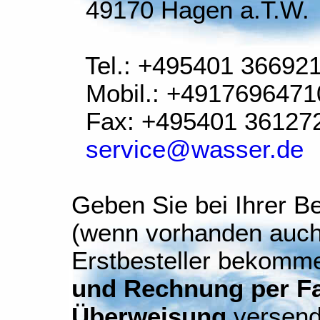
49170 Hagen a.T.W.
Tel.: +495401 36692
Mobil.: +4917696471
Fax: +495401 36127
service@wasser.de
Geben Sie bei Ihrer Be
(wenn vorhanden auch
Erstbesteller bekomm
und Rechnung per Fax
Überweisung
versend