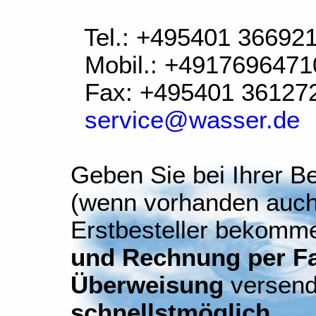
Tel.: +495401 36692
Mobil.: +4917696471
Fax: +495401 36127
service@wasser.de
Geben Sie bei Ihrer Be
(wenn vorhanden auch
Erstbesteller bekomm
und Rechnung per Fax
Überweisung
versend
schnellstmöglich
.