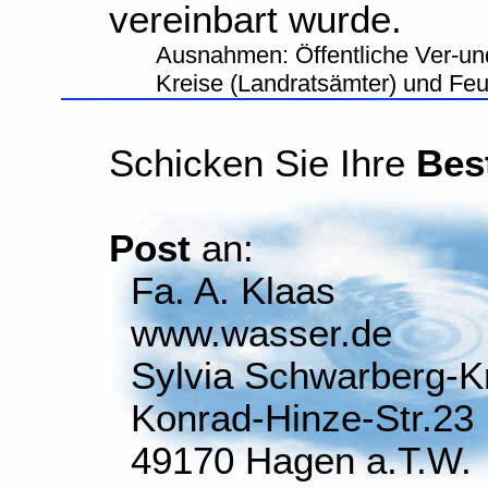
vereinbart wurde.
Ausnahmen: Öffentliche Ver-un
Kreise (Landratsämter) und Fe
Schicken Sie Ihre
Bes
Post
an:
Fa. A. Klaas
www.wasser.de
Sylvia Schwarberg-K
Konrad-Hinze-Str.23
49170 Hagen a.T.W.