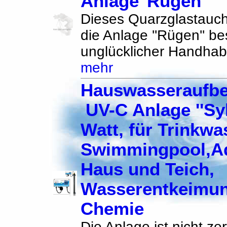
Anlage''Rügen
Dieses Quarzglastauchr
die Anlage ''Rügen'' be
unglücklicher Handhab
mehr
Hauswasseraufbe
UV-C Anlage ''Syl
Watt, für Trinkwa
Swimmingpool,A
Haus und Teich,
Wasserentkeimu
Chemie
Die Anlage ist nicht zert