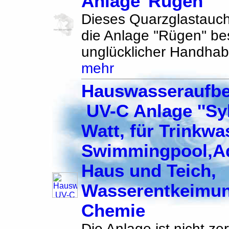
Anlage''Rügen
Dieses Quarzglastauchr
die Anlage ''Rügen'' be
unglücklicher Handhab
mehr
Hauswasseraufbe
UV-C Anlage ''Syl
Watt, für Trinkwa
Swimmingpool,A
Haus und Teich,
Wasserentkeimu
Chemie
Die Anlage ist nicht zert