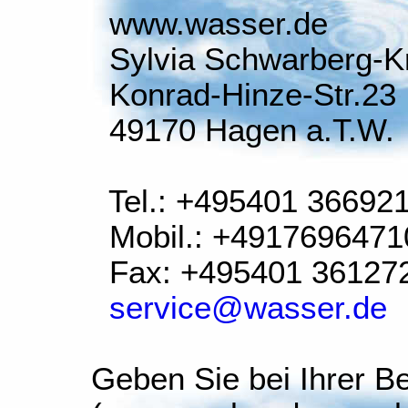
www.wasser.de
Sylvia Schwarberg-K
Konrad-Hinze-Str.23
49170 Hagen a.T.W.
Tel.: +495401 36692
Mobil.: +4917696471
Fax: +495401 36127
service@wasser.de
Geben Sie bei Ihrer Be