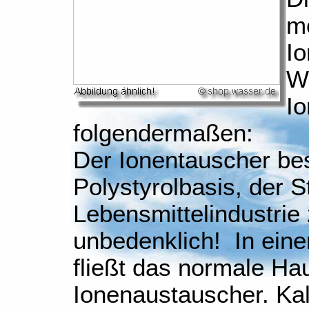
m
Io
Wa
Io
folgendermaßen:
Der Ionentauscher bes
Polystyrolbasis, der S
Lebensmittelindustrie
unbedenklich! In ein
fließt das normale H
Ionenaustauscher. Ka