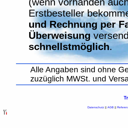
(wenn vorhanden auch
Erstbesteller bekomm
und Rechnung per Fax
Überweisung
versend
schnellstmöglich
.
Alle Angaben sind ohne Ge
zuzüglich MWSt. und Vers
T
Datenschutz
||
AGB
||
Referen