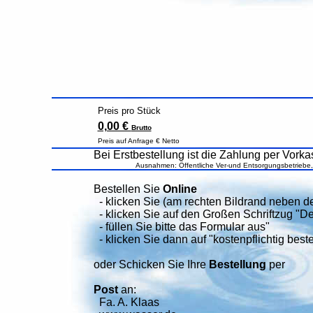
Preis pro Stück
0,00 €
Brutto
Preis auf Anfrage € Netto
Bei Erstbestellung ist die Zahlung per Vorkas
Ausnahmen: Öffentliche Ver-und Entsorgungsbetriebe
Bestellen Sie
Online
- klicken Sie (am rechten Bildrand neben 
- klicken Sie auf den Großen Schriftzug "De
- füllen Sie bitte das Formular aus"
- klicken Sie dann auf "kostenpflichtig beste
oder Schicken Sie Ihre
Bestellung
per
Post
an:
Fa. A. Klaas