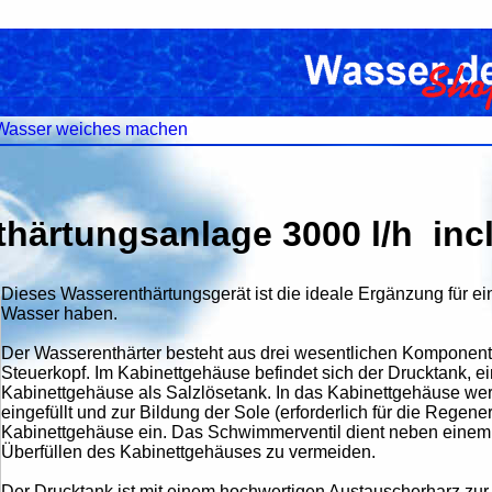
m Wasser weiches machen
härtungsanlage 3000 l/h inc
Dieses Wasserenthärtungsgerät ist die ideale Ergänzung für ei
Wasser haben.
Der Wasserenthärter besteht aus drei wesentlichen Komponen
Steuerkopf. Im Kabinettgehäuse befindet sich der Drucktank, 
Kabinettgehäuse als Salzlösetank. In das Kabinettgehäuse wer
eingefüllt und zur Bildung der Sole (erforderlich für die Regene
Kabinettgehäuse ein. Das Schwimmerventil dient neben einem Ü
Überfüllen des Kabinettgehäuses zu vermeiden.
Der Drucktank ist mit einem hochwertigen Austauscherharz zur