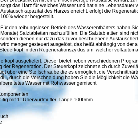
sorgt das Harz für weiches Wasser und hat eine Lebensdauer v
Austauschkapazität des Harzes erreicht, erfolgt die Regenerati
100% wieder hergestellt.
Für den reibungslosen Betrieb des Wasserenthärters haben Sie n
Monate) Salztabletten nachzufüllen. Die Salztablettten sind nic
sondern dienen nur dazu das zuvor beschriebene Austauscherh
wird mengengesteuert ausgelöst, das heißt abhängig von der 
r Steuerkopf in den Regenerationszyklus um, welcher vollautomat
erkopf ausgeliefert. Dieser bietet neben verschiedenen Prog
 der Regeneration. Der Steuerkopf zeichnet sich durch Zuverlä
gt über eine Stellschraube die es ermöglicht die Verschnitthär
°dH, durch die Verschneidung haben Sie die Möglichkeit die W
aufbereitetes Wasser mit Rohwasser gemischt.
 Komponenten:
itig mit 1'' Überwurfmutter, Länge 1000mm
auch
e