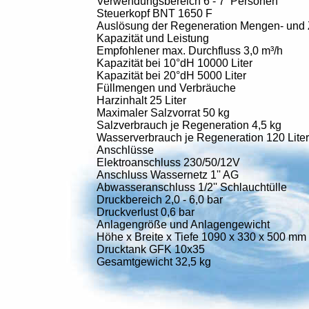
Verwendungsbereich 6 - 7 Personen
Steuerkopf BNT 1650 F
Auslösung der Regeneration Mengen- und Z
Kapazität und Leistung
Empfohlener max. Durchfluss 3,0 m³/h
Kapazität bei 10°dH 10000 Liter
Kapazität bei 20°dH 5000 Liter
Füllmengen und Verbräuche
Harzinhalt 25 Liter
Maximaler Salzvorrat 50 kg
Salzverbrauch je Regeneration 4,5 kg
Wasserverbrauch je Regeneration 120 Liter
Anschlüsse
Elektroanschluss 230/50/12V
Anschluss Wassernetz 1'' AG
Abwasseranschluss 1/2'' Schlauchtülle
Druckbereich 2,0 - 6,0 bar
Druckverlust 0,6 bar
Anlagengröße und Anlagengewicht
Höhe x Breite x Tiefe 1090 x 330 x 500 mm
Drucktank GFK 10x35
Gesamtgewicht 32,5 kg