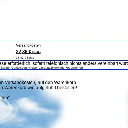
Versandkosten
22,38 €
Brutto
18,81 € Netto
se erforderlich, sofern telefonisch nichts anders vereinbart wur
, Städte, Gemeinden, Kreise (Landratsämter) und Feuerwehren
den Versandkosten) auf den Warenkorb
n Warenkorb wie aufgeführt bestellen!"
llen"