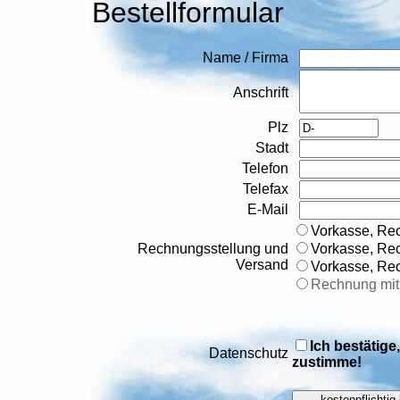
Bestellformular
Name / Firma
Anschrift
Plz
Stadt
Telefon
Telefax
E-Mail
Vorkasse, Re
Rechnungsstellung und
Vorkasse, Rec
Versand
Vorkasse, Rec
Rechnung mit
Ich bestätige
Datenschutz
zustimme!