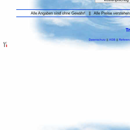
Alle Angaben sind ohne Gewähr! || Alle Preise verstehen
T
Datenschutz
||
AGB
||
Referen