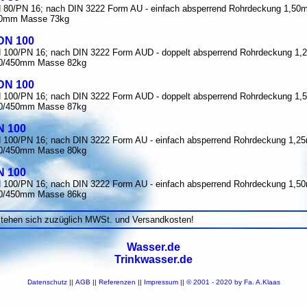
DN 80/PN 16; nach DIN 3222 Form AU - einfach absperrend Rohrdeckung 1,5
0mm Masse 73kg
 DN 100
DN 100/PN 16; nach DIN 3222 Form AUD - doppelt absperrend Rohrdeckung 
0/450mm Masse 82kg
 DN 100
DN 100/PN 16; nach DIN 3222 Form AUD - doppelt absperrend Rohrdeckung 
0/450mm Masse 87kg
N 100
DN 100/PN 16; nach DIN 3222 Form AU - einfach absperrend Rohrdeckung 1,
0/450mm Masse 80kg
N 100
DN 100/PN 16; nach DIN 3222 Form AU - einfach absperrend Rohrdeckung 1,
0/450mm Masse 86kg
stehen sich zuzüglich MWSt. und Versandkosten!
Wasser.de
Trinkwasser.de
Datenschutz
||
AGB
||
Referenzen
||
Impressum
||
© 2001 - 2020 by Fa. A.Klaas