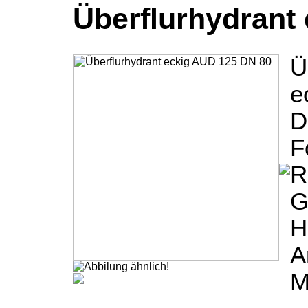
Überflurhydrant
Ü
e
D
F
R
G
H
A
M