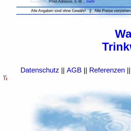
Post-Adresse, E-M...
mehr
Alle Angaben sind ohne Gewähr! || Alle Preise verstehen
Wa
Trin
Datenschutz
||
AGB
||
Referenzen
|