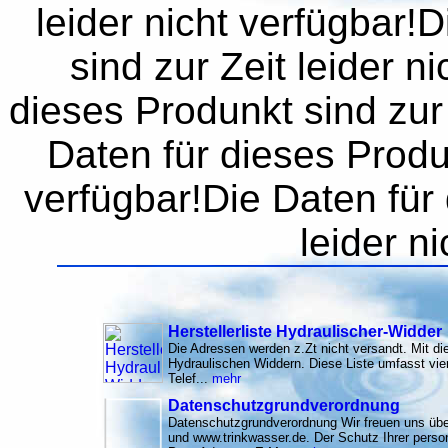
leider nicht verfügbar!
sind zur Zeit leider n
dieses Produnkt sind zur 
Daten für dieses Produn
verfügbar!Die Daten für 
leider n
Herstellerliste Hydraulischer-Widder
Die Adressen werden z.Zt nicht versandt. Mit di
Hydraulischen Widdern. Diese Liste umfasst vier
Telef...
mehr
Datenschutzgrundverordnung
Datenschutzgrundverordnung Wir freuen uns übe
und www.trinkwasser.de. Der Schutz Ihrer per