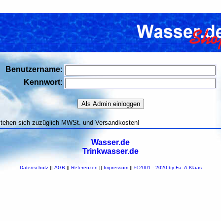
Benutzername:
Kennwort:
stehen sich zuzüglich MWSt. und Versandkosten!
Wasser.de
Trinkwasser.de
Datenschutz
||
AGB
||
Referenzen
||
Impressum
||
© 2001 - 2020 by Fa. A.Klaas