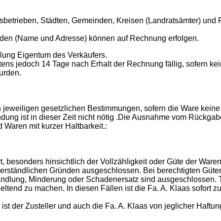
gsbetrieben, Städten, Gemeinden, Kreisen (Landratsämter) un
nden (Name und Adresse) können auf Rechnung erfolgen.
hlung Eigentum des Verkäufers.
tens jedoch 14 Tage nach Erhalt der Rechnung fällig, sofern 
wurden.
n jeweiligen gesetzlichen Bestimmungen, sofern die Ware kei
ndung ist in dieser Zeit nicht nötig .Die Ausnahme vom Rückgab
Waren mit kurzer Haltbarkeit.:
besonders hinsichtlich der Vollzähligkeit oder Güte der Ware
erständlichen Gründen ausgeschlossen. Bei berechtigten Güte
ndlung, Minderung oder Schadenersatz sind ausgeschlossen. Tr
tend zu machen. In diesen Fällen ist die Fa. A. Klaas sofort zu
 ist der Zusteller und auch die Fa. A. Klaas von jeglicher Haftu