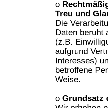
o
Rechtmäßig
Treu und Gla
Die Verarbei
Daten beruht 
(z.B. Einwilli
aufgrund Vert
Interesses) und
betroffene Pe
Weise.
o
Grundsatz 
Wir erheben 