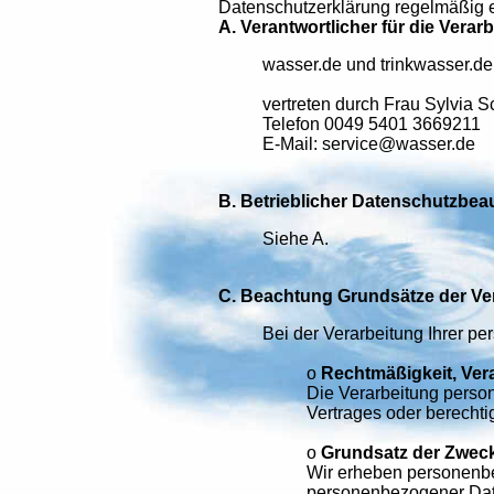
Datenschutzerklärung regelmäßig 
A. Verantwortlicher für die Ver
wasser.de und trinkwasser.de 
vertreten durch Frau Sylvia 
Telefon 0049 5401 3669211
E-Mail: service@wasser.de
B. Betrieblicher Datenschutzbeau
Siehe A.
C. Beachtung Grundsätze der V
Bei der Verarbeitung Ihrer p
o
Rechtmäßigkeit, Ver
Die Verarbeitung person
Vertrages oder berechtig
o
Grundsatz der Zwec
Wir erheben personenbe
personenbezogener Daten