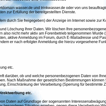
netdomain wasser.de und trinkwasser.de oder von uns beauftragte
 zur Erfüllung der bereitgestellten Dienste.
ern durch Sie freigegeben) der Anzeige im Internet sowie zur 
und Löschung Ihrer Daten. Wir löschen Ihre personenbezogenen
ofern also nicht mehr aktiv am Forenbetrieb teilgenommen Wurde
n, aktive Anmeldung im Forum, durch E-Mailadresse und Passwo
 indem er nach erfolgter Anmeldung die hierzu vorgesehene Fun
ung etc.
nft darüber, ob und welche personenbezogenen Daten von Ihnen
ben. Nach Maßnahme der gesetzlichen Bestimmungen können Si
ung, Einschränkung der Verarbeitung (Sperrung für bestimmte 
irektwerbung etc.
g von Daten auf Grundlage der sogenannten Interessenabwägung
rer besonderen Situation ergeben, gegen diese Verarbeitung W