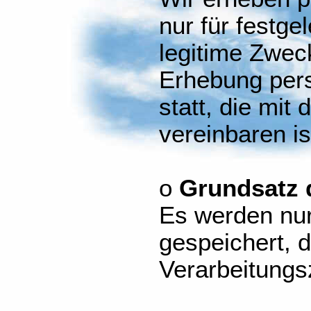
nur für festge
legitime Zweck
Erhebung per
statt, die mit
vereinbaren is
o
Grundsatz 
Es werden nur
gespeichert, d
Verarbeitungs