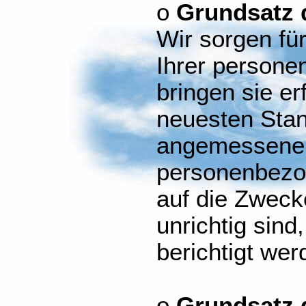
o
Grundsatz d
Wir sorgen für
Ihrer person
bringen sie er
neuesten Stand
angemessene
personenbezog
auf die Zweck
unrichtig sind
berichtigt wer
o
Grundsatz 