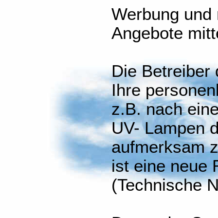
Werbung und 
Angebote mit
Die Betreiber
Ihre persone
z.B. nach ein
UV- Lampen d
aufmerksam z
ist eine neue
(Technische N