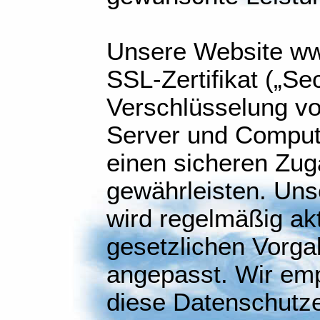
Unsere Website ww
SSL-Zertifikat („Se
Verschlüsselung vo
Server und Compute
einen sicheren Zug
gewährleisten. Uns
wird regelmäßig akt
gesetzlichen Vorg
angepasst. Wir emp
diese Datenschutze