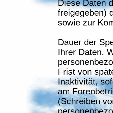
Diese Daten d
freigegeben) d
sowie zur Kom
Dauer der Sp
Ihrer Daten. W
personenbezo
Frist von spät
Inaktivität, so
am Forenbetr
(Schreiben vo
personenbezo