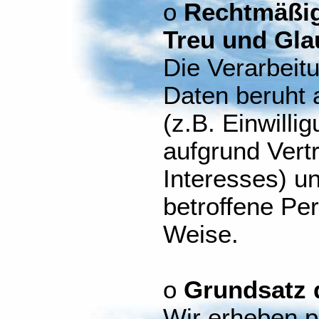
o
Rechtmäßig
Treu und Gla
Die Verarbei
Daten beruht 
(z.B. Einwilli
aufgrund Vert
Interesses) und
betroffene Pe
Weise.
o
Grundsatz 
Wir erheben 