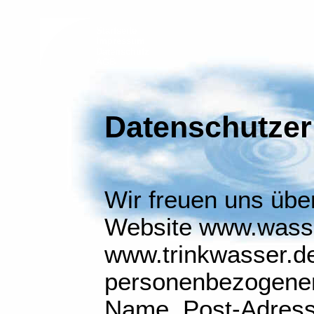
Startseite
Impressum
Datenschutz
AGB
Datenschutzer
Wir freuen uns über
Website www.wass
www.trinkwasser.de
personenbezogenen
Name, Post-Adress