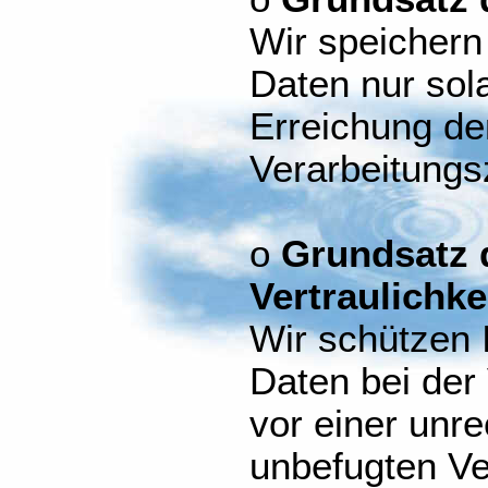
Wir speicher
Daten nur sola
Erreichung de
Verarbeitungsz
o
Grundsatz d
Vertraulichke
Wir schützen
Daten bei der
vor einer unr
unbefugten Ve