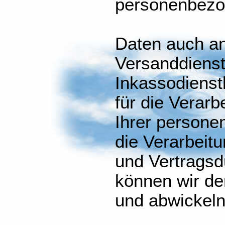
personenbez
Daten auch an 
Versanddienstl
Inkassodienst
für die Verarb
Ihrer persone
die Verarbeitu
und Vertragsd
können wir de
und abwickeln