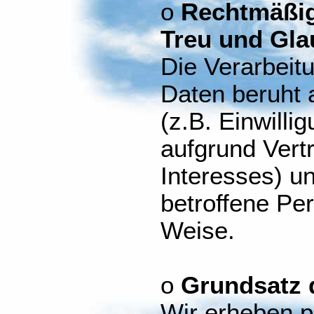
o
Rechtmäßig
Treu und Gla
Die Verarbei
Daten beruht 
(z.B. Einwilli
aufgrund Vert
Interesses) und
betroffene Pe
Weise.
o
Grundsatz 
Wir erheben 