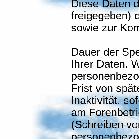
Diese Daten d
freigegeben) d
sowie zur Kom
Dauer der Sp
Ihrer Daten. W
personenbezo
Frist von spät
Inaktivität, so
am Forenbetr
(Schreiben vo
personenbezo