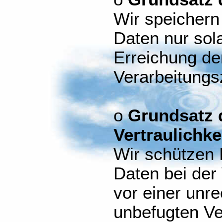
Wir speicher
Daten nur sola
Erreichung de
Verarbeitungsz
o
Grundsatz d
Vertraulichke
Wir schützen
Daten bei der
vor einer unr
unbefugten Ve