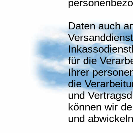
personenbez
Daten auch an 
Versanddienstl
Inkassodienst
für die Verarb
Ihrer persone
die Verarbeitu
und Vertragsd
können wir de
und abwickeln