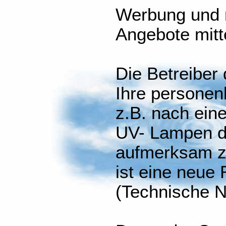
Werbung und 
Angebote mit
Die Betreiber
Ihre persone
z.B. nach ein
UV- Lampen d
aufmerksam z
ist eine neue
(Technische N