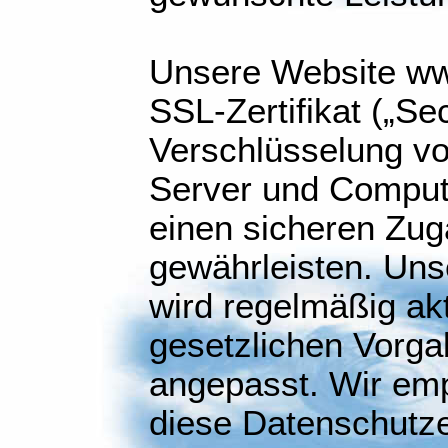
Unsere Website ww
SSL-Zertifikat („Se
Verschlüsselung vo
Server und Compute
einen sicheren Zug
gewährleisten. Uns
wird regelmäßig akt
gesetzlichen Vorg
angepasst. Wir emp
diese Datenschutze