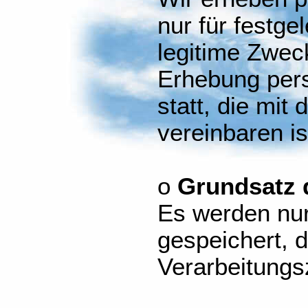
nur für festge
legitime Zweck
Erhebung per
statt, die mit
vereinbaren is
o
Grundsatz 
Es werden nur
gespeichert, d
Verarbeitungs