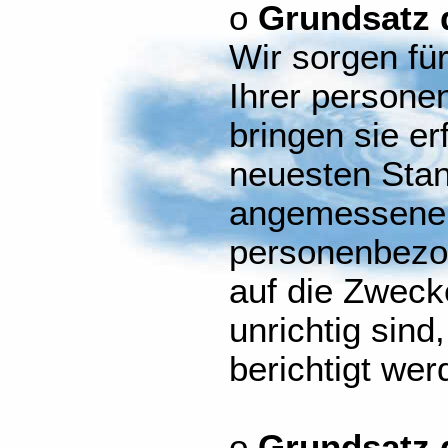
o
Grundsatz d
Wir sorgen für
Ihrer person
bringen sie er
neuesten Stand
angemessene
personenbezog
auf die Zweck
unrichtig sind
berichtigt wer
o
Grundsatz 