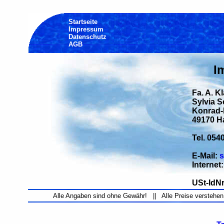
Startseite
Impressum
Datenschutz
AGB
I
Fa. A. K
Sylvia 
Konrad-H
49170 H
Tel. 054
E-Mail:
s
Internet
USt-IdNr
Alle Angaben sind ohne Gewähr! || Alle Preise verstehen