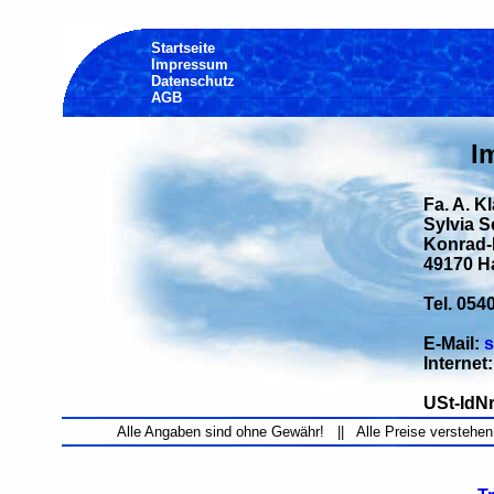
Startseite
Impressum
Datenschutz
AGB
I
Fa. A. K
Sylvia 
Konrad-H
49170 H
Tel. 054
E-Mail:
s
Internet
USt-IdNr
Alle Angaben sind ohne Gewähr! || Alle Preise verstehen