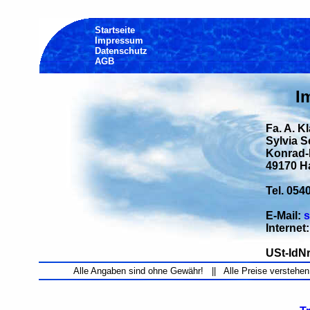
Startseite
Impressum
Datenschutz
AGB
I
Fa. A. K
Sylvia 
Konrad-H
49170 H
Tel. 054
E-Mail:
s
Internet
USt-IdNr
Alle Angaben sind ohne Gewähr! || Alle Preise verstehen