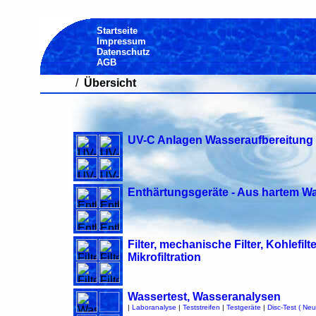
Startseite
Impressum
Datenschutz
AGB
/
Übersicht
UV-C Anlagen Wasseraufbereitung 
Enthärtungsgeräte - Aus hartem W
Filter, mechanische Filter, Kohlefi
Mikrofiltration
Wassertest, Wasseranalysen
|
Laboranalyse
|
Teststreifen
|
Testgeräte
|
Disc-Test ( Neu