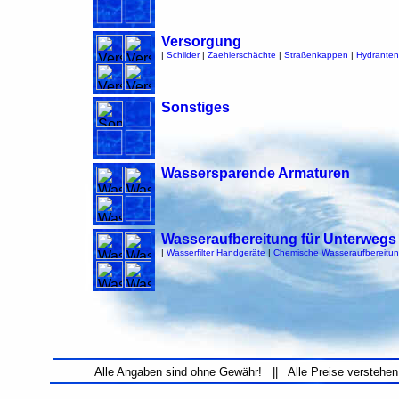
Versorgung
|
Schilder
|
Zaehlerschächte
|
Straßenkappen
|
Hydranten
Sonstiges
Wassersparende Armaturen
Wasseraufbereitung für Unterwegs
|
Wasserfilter Handgeräte
|
Chemische Wasseraufbereitu
Alle Angaben sind ohne Gewähr! || Alle Preise verstehen