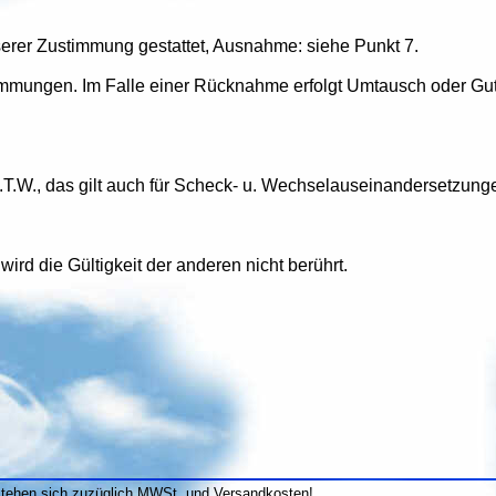
erer Zustimmung gestattet, Ausnahme: siehe Punkt 7.
timmungen. Im Falle einer Rücknahme erfolgt Umtausch oder Gut
a.T.W., das gilt auch für Scheck- u. Wechselauseinandersetzun
 wird die Gültigkeit der anderen nicht berührt.
stehen sich zuzüglich MWSt. und Versandkosten!