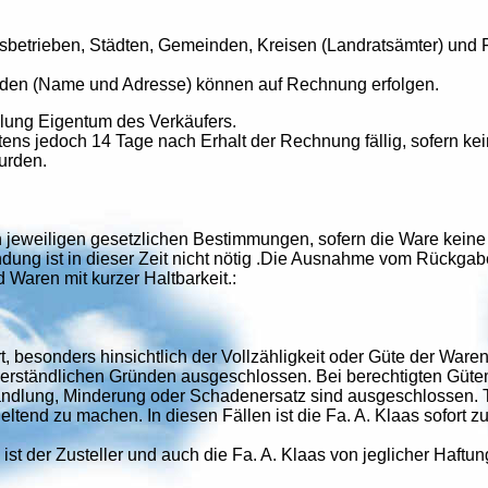
gsbetrieben, Städten, Gemeinden, Kreisen (Landratsämter) un
nden (Name und Adresse) können auf Rechnung erfolgen.
hlung Eigentum des Verkäufers.
tens jedoch 14 Tage nach Erhalt der Rechnung fällig, sofern 
wurden.
n jeweiligen gesetzlichen Bestimmungen, sofern die Ware kei
ndung ist in dieser Zeit nicht nötig .Die Ausnahme vom Rückgab
Waren mit kurzer Haltbarkeit.:
besonders hinsichtlich der Vollzähligkeit oder Güte der Ware
erständlichen Gründen ausgeschlossen. Bei berechtigten Güte
ndlung, Minderung oder Schadenersatz sind ausgeschlossen. Tr
tend zu machen. In diesen Fällen ist die Fa. A. Klaas sofort zu
 ist der Zusteller und auch die Fa. A. Klaas von jeglicher Haftu