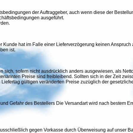
tsbedingungen der Auftraggeber, auch wenn diese der Bestellu
chäftsbedingungen ausgeführt.
rden.
er Kunde hat im Falle einer Lieferverzögerung keinen Anspruch 
ben ist.
 sich, sofern nicht ausdrücklich anders ausgewiesen, als Netto
enannten Preise sind freibleibend. Sollten sich in der Zeit zw
Liefertag gültigen veränderten Preise zuzüglich der gesetzlic
und Gefahr des Bestellers Die Versandart wird nach bestem Erme
schließlich gegen Vorkasse durch Überweisung auf unser Ban