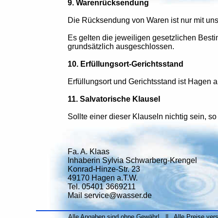
9. Warenrücksendung
Die Rücksendung von Waren ist nur mit uns
Es gelten die jeweiligen gesetzlichen Bes
grundsätzlich ausgeschlossen.
10. Erfüllungsort-Gerichtsstand
Erfüllungsort und Gerichtsstand ist Hagen 
11. Salvatorische Klausel
Sollte einer dieser Klauseln nichtig sein, so
Fa. A. Klaas
Inhaberin Sylvia Schwarberg-Krengel
Konrad-Hinze-Str. 23
49170 Hagen a.T.W.
Tel. 05401 3669211
Mail service@wasser.de
Alle Angaben sind ohne Gewähr! || Alle Preise ver