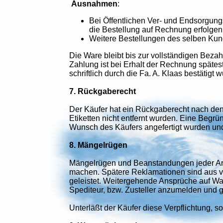
Ausnahmen
:
Bei Öffentlichen Ver- und Endsorgun
die Bestellung auf Rechnung erfolgen
Weitere Bestellungen des selben Ku
Die Ware bleibt bis zur vollständigen Beza
Zahlung ist bei Erhalt der Rechnung spätes
schriftlich durch die Fa. A. Klaas bestätigt 
7. Rückgaberecht
Der Käufer hat ein Rückgaberecht nach de
Etiketten nicht entfernt wurden. Eine Begrü
Wunsch des Käufers angefertigt wurden und 
8. Mängelrügen
Mängelrügen und Beanstandungen jeder Art, 
machen. Spätere Reklamationen sind aus v
geleistet. Weitergehende Ansprüche auf Wa
Spediteur, bzw. Zusteller anzumelden und gel
Unterläßt der Käufer diese Verpflichtung, so