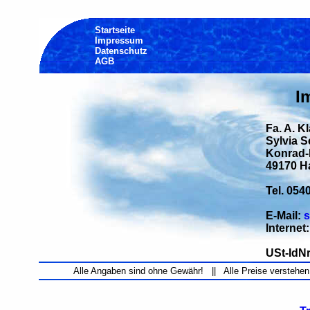
Startseite
Impressum
Datenschutz
AGB
I
Fa. A. K
Sylvia 
Konrad-H
49170 H
Tel. 054
E-Mail:
s
Internet
USt-IdNr
Alle Angaben sind ohne Gewähr! || Alle Preise verstehen