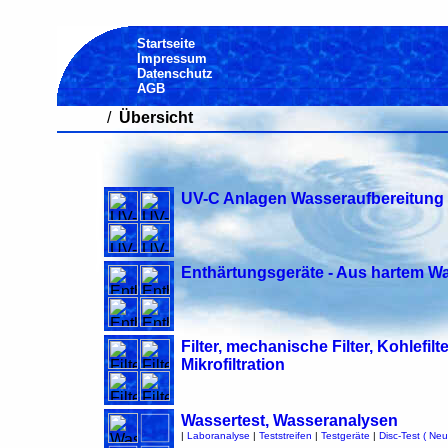
Startseite
Impressum
Datenschutz
AGB
/
Übersicht
UV-C Anlagen Wasseraufbereitung 
Enthärtungsgeräte - Aus hartem W
Filter, mechanische Filter, Kohlefi
Mikrofiltration
Wassertest, Wasseranalysen
|
Laboranalyse
|
Teststreifen
|
Testgeräte
|
Disc-Test ( Neu