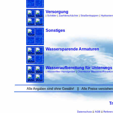
Versorgung
|
Schilder
|
Zaehlerschächte
|
Straßenkappen
|
Hydranten
Sonstiges
Wassersparende Armaturen
Wasseraufbereitung für Unterwegs
|
Wasserfilter Handgeräte
|
Chemische Wasseraufbereitu
Alle Angaben sind ohne Gewähr! || Alle Preise verstehen
T
Datenschutz
||
AGB
||
Referen