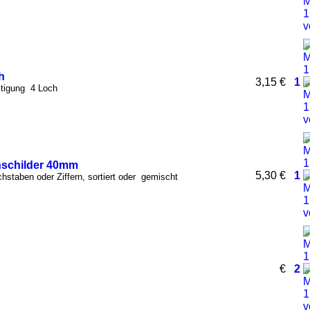
h
3,15 €
1
stigung 4 Loch
nschilder 40mm
5,30 €
1
hstaben oder Ziffern, sortiert oder gemischt
€
2