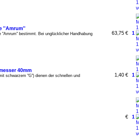
e ''Amrum''
63,75 €
1
ge ''Amrum'' bestimmt. Bei unglücklicher Handhabung
hmesser 40mm
1,40 €
1
t schwarzem ''G'') dienen der schnellen und
€
1