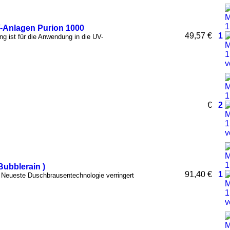
V-Anlagen Purion 1000
49,57 €
1
g ist für die Anwendung in die UV-
€
2
ubblerain )
91,40 €
1
Neueste Duschbrausentechnologie verringert