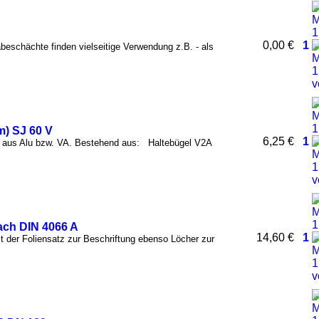
0,00 €
1
schächte finden vielseitige Verwendung z.B. - als
m) SJ 60 V
6,25 €
1
n aus Alu bzw. VA. Bestehend aus: Haltebügel V2A
ach DIN 4066 A
14,60 €
1
 ist der Foliensatz zur Beschriftung ebenso Löcher zur