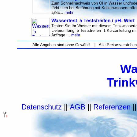
Zum Schnellnachweis von Öl in Wasser und/oder
färbt sich bei Berührung mit Kohlenwasserstoffen
a)Na...
mehr
Wassertest 5 Teststreifen / pH- Wert
Testen Sie Ihr Wasser mit diesem Trinkwasserte
Lieferumfang 5 Teststreifen 1 Kurzanleitung mit
Anfrage ...
mehr
Alle Angaben sind ohne Gewähr! || Alle Preise verstehen
Wa
Trin
Datenschutz
||
AGB
||
Referenzen
|