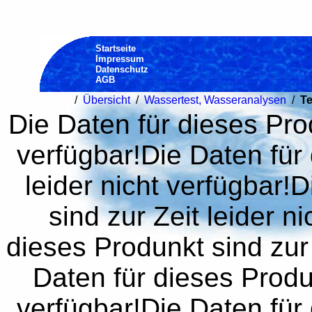
Startseite
Impressum
Datenschutz
AGB
/
Übersicht
/
Wassertest, Wasseranalysen
/
Te
Die Daten für dieses Prod
verfügbar!Die Daten für 
leider nicht verfügbar!
sind zur Zeit leider n
dieses Produnkt sind zur 
Daten für dieses Produn
verfügbar!Die Daten für 