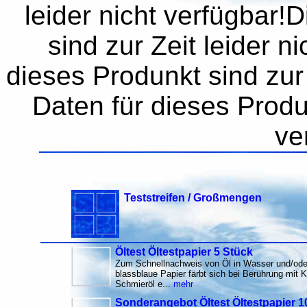
leider nicht verfügbar!
sind zur Zeit leider n
dieses Produnkt sind zur 
Daten für dieses Produn
ve
Teststreifen / Großmengen
Öltest Öltestpapier 5 Stück
Zum Schnellnachweis von Öl in Wasser und/oder
blassblaue Papier färbt sich bei Berührung mit K
Schmieröl e...
mehr
Sonderangebot Öltest Öltestpapier 1