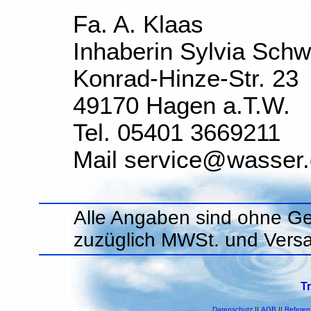
Fa. A. Klaas
Inhaberin Sylvia Sch
Konrad-Hinze-Str. 23
49170 Hagen a.T.W.
Tel. 05401 3669211
Mail service@wasser
Alle Angaben sind ohne Ge
zuzüglich MWSt. und Vers
T
Datenschutz
||
AGB
||
Referen