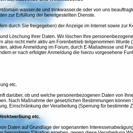
netdomain wasser.de und trinkwasser.de oder von uns beauftragte
 zur Erfüllung der bereitgestellten Dienste.
ern durch Sie freigegeben) der Anzeige im Internet sowie zur 
und Löschung Ihrer Daten. Wir löschen Ihre personenbezogenen
ofern also nicht mehr aktiv am Forenbetrieb teilgenommen Wurde
n, aktive Anmeldung im Forum, durch E-Mailadresse und Passwo
 indem er nach erfolgter Anmeldung die hierzu vorgesehene Fun
ung etc.
nft darüber, ob und welche personenbezogenen Daten von Ihnen
ben. Nach Maßnahme der gesetzlichen Bestimmungen können Si
ung, Einschränkung der Verarbeitung (Sperrung für bestimmte 
irektwerbung etc.
g von Daten auf Grundlage der sogenannten Interessenabwägung
rer besonderen Situation ergeben, gegen diese Verarbeitung W