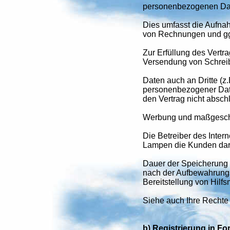
personenbezogenen Date
Dies umfasst die Aufnah
von Rechnungen und gg
Zur Erfüllung des Vertr
Versendung von Schreib
Daten auch an Dritte (z.
personenbezogener Daten
den Vertrag nicht absch
Werbung und maßgeschn
Die Betreiber des Inte
Lampen die Kunden dara
Dauer der Speicherung
nach der Aufbewahrungs
Bereitstellung von Hilfs
Siehe auch Ihre Rechte
b) Registrierung in F