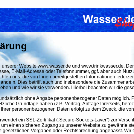
lärung
 an unserer Website www.wasser.de und www.trinkwasser.de. D
sse, E-Mail-Adresse oder Telefonnummer, ggf. aber auch Nutzun
ichten uns, die von Ihnen bereitgestellten Informationen jederzei
ndeln. Dies betrifft auch und insbesondere die Zusammenarbeit
eben und wie wir sie verwenden. Hierbei beachten wir die ge
grundsätzlich ohne Angabe personenbezogener Daten möglich.
zliche Grundlage haben (z.B. Vertrag, Anfrage Ihrerseits, berec
ung Ihrer personenbezogenen Daten erfolgt zu dem Zweck, die vo
endet ein SSL-Zertifikat („Secure-Sockets-Layer“) zur Versch
, um einen sicheren Zugang zu unserer Website zu gewährleist
ue gesetzlichen Vorgaben oder Rechtsprechung angepasst. Wir 