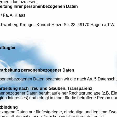
erneut durchzulesen.
arbeitung Ihrer personenbezogenen Daten
/ Fa. A. Klaas
Schwarberg-Krengel, Konrad-Hinze-Str. 23, 49170 Hagen a.T.W.
ftragter
erarbeitung personenbezogener Daten
ersonenbezogenen Daten beachten wir die nach Art. 5 Datensch
arbeitung nach Treu und Glauben, Transparenz
enbezogener Daten beruht auf einer Rechtsgrundlage (z.B. Einw
ten Interesses) und erfolgt in einer für die betroffene Person 
kbindung
zogene Daten nur für festgelegte, eindeutige und legitime Zwe
 statt, die mit diesen Zwecken nicht zu vereinbaren ist.