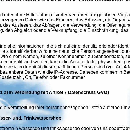
mit oder ohne Hilfe automatisierter Verfahren ausgeführten Vor
zogenen Daten wie das Erheben, das Erfassen, die Organisat
das Auslesen, das Abfragen, die Verwendung, die Offenlegung 
g, den Abgleich oder die Verknüpfung, die Einschränkung, das L
ind alle Informationen, die sich auf eine identifizierte oder iden
 als identifizierbar wird eine natürliche Person angesehen, die 
wie einem Namen, zu einer Kennnummer, zu Standortdaten, zu
n identifiziert werden kann, die Ausdruck der physischen, ph
 oder sozialen Identität dieser natürlichen Person sind (vgl. Ar
eziehbare Daten wie die IP-Adresse. Daneben kommen in Betra
Postleitzahl, Ort, Telefon oder Faxnummer.
. 1 a) in Verbindung mit Artikel 7 Datenschutz-GVO)
die Verarbeitung Ihrer personenbezogenen Daten auf eine Einwil
asser- und. Trinkwassershop
netdomain wasser.de und trinkwasser.de oder von uns beauftragte