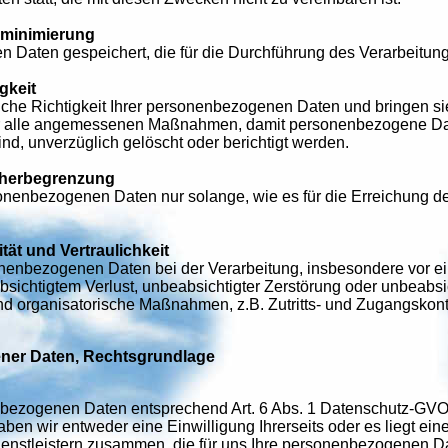
nminimierung
n Daten gespeichert, die für die Durchführung des Verarbeitung
gkeit
liche Richtigkeit Ihrer personenbezogenen Daten und bringen si
wir alle angemessenen Maßnahmen, damit personenbezogene Date
ind, unverzüglich gelöscht oder berichtigt werden.
cherbegrenzung
sonenbezogenen Daten nur solange, wie es für die Erreichung 
tät und Vertraulichkeit
onenbezogenen Daten bei der Verarbeitung, insbesondere vor e
bsichtigtem Verlust, unbeabsichtigter Zerstörung oder unbeabsi
nd organisatorische Maßnahmen, z.B. Zutritts- und Zugangskont
ner Daten, Rechtsgrundlage
nbezogenen Daten entsprechend Art. 6 Abs. 1 Datenschutz-GVO, d
n wir entweder eine Einwilligung Ihrerseits oder es liegt ein
Dienstleistern zusammen, die für uns Ihre personenbezogenen Da