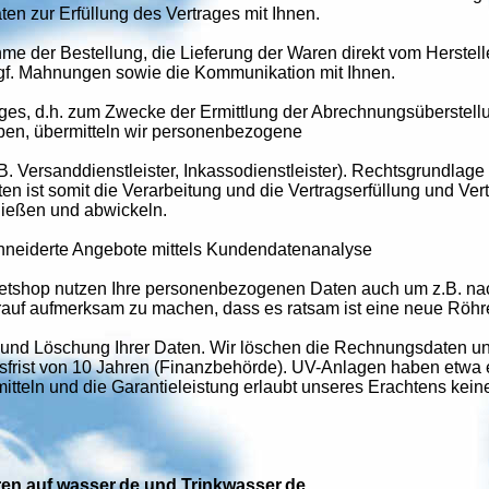
n zur Erfüllung des Vertrages mit Ihnen.
me der Bestellung, die Lieferung der Waren direkt vom Herste
f. Mahnungen sowie die Kommunikation mit Ihnen.
ages, d.h. zum Zwecke der Ermittlung der Abrechnungsüberstell
en, übermitteln wir personenbezogene
B. Versanddienstleister, Inkassodienstleister). Rechtsgrundlage 
 ist somit die Verarbeitung und die Vertragserfüllung und Ve
ließen und abwickeln.
eiderte Angebote mittels Kundendatenanalyse
rnetshop nutzen Ihre personenbezogenen Daten auch um z.B. nac
uf aufmerksam zu machen, dass es ratsam ist eine neue Röhre
 und Löschung Ihrer Daten. Wir löschen die Rechnungsdaten 
frist von 10 Jahren (Finanzbehörde). UV-Anlagen haben etwa 
mitteln und die Garantieleistung erlaubt unseres Erachtens kein
oren auf wasser.de und Trinkwasser.de