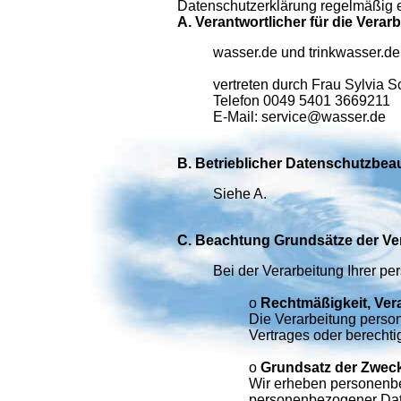
Datenschutzerklärung regelmäßig 
A. Verantwortlicher für die Ver
wasser.de und trinkwasser.de 
vertreten durch Frau Sylvia 
Telefon 0049 5401 3669211
E-Mail: service@wasser.de
B. Betrieblicher Datenschutzbeau
Siehe A.
C. Beachtung Grundsätze der V
Bei der Verarbeitung Ihrer p
o
Rechtmäßigkeit, Ver
Die Verarbeitung person
Vertrages oder berechtig
o
Grundsatz der Zwec
Wir erheben personenbe
personenbezogener Daten