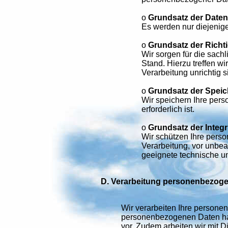
o
Grundsatz der Date
Es werden nur diejenige
o
Grundsatz der Richti
Wir sorgen für die sach
Stand. Hierzu treffen 
Verarbeitung unrichtig s
o
Grundsatz der Spei
Wir speichern Ihre per
erforderlich ist.
o
Grundsatz der Integri
Wir schützen Ihre pers
Verarbeitung, vor unbea
geeignete technische u
D. Verarbeitung personenbezoge
Wir verarbeiten Ihre persone
personenbezogenen Daten habe
vor. Zudem arbeiten wir mit 