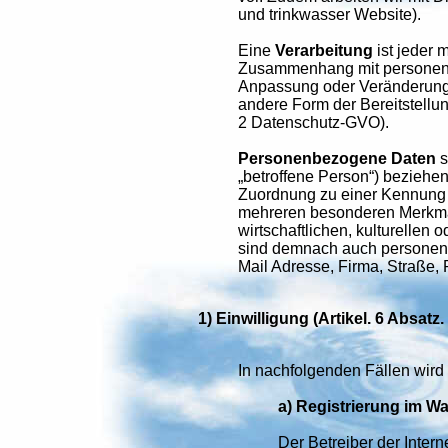
und trinkwasser Website).
Eine
Verarbeitung
ist jeder 
Zusammenhang mit personenbe
Anpassung oder Veränderung, 
andere Form der Bereitstellun
2 Datenschutz-GVO).
Personenbezogene Daten
s
„betroffene Person“) beziehen;
Zuordnung zu einer Kennung 
mehreren besonderen Merkmale
wirtschaftlichen, kulturellen
sind demnach auch personenb
Mail Adresse, Firma, Straße, 
1) Einwilligung (Artikel. 6 Absatz
In nachfolgenden Fällen wird 
a) Registrierung im W
Der Betreiber der Inter