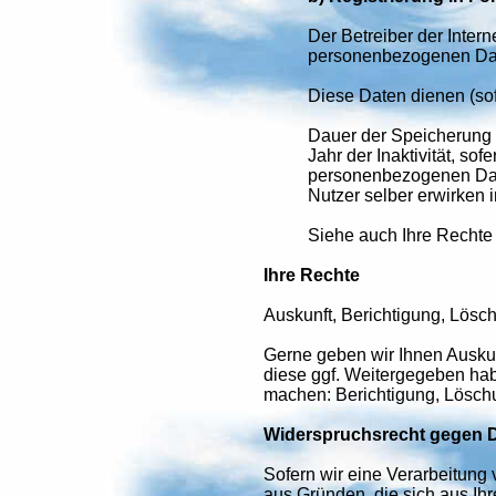
Der Betreiber der Inter
personenbezogenen Daten
Diese Daten dienen (sof
Dauer der Speicherung 
Jahr der Inaktivität, s
personenbezogenen Date
Nutzer selber erwirken
Siehe auch Ihre Rechte
Ihre Rechte
Auskunft, Berichtigung, Lösch
Gerne geben wir Ihnen Ausku
diese ggf. Weitergegeben ha
machen: Berichtigung, Lösch
Widerspruchsrecht gegen D
Sofern wir eine Verarbeitun
aus Gründen, die sich aus Ih